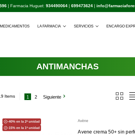
596
| Farmacia Huguet:
934490064
|
699473624
|
info@farmaciafor
Buscar
MEDICAMENTOS
LA FARMACIA
SERVICIOS
ENCARGO EXP
ANTIMANCHAS
19 Items
1
2
Siguiente
Avène
-40% en la 2ª unidad
-15% en la 1ª unidad
Avene crema 50+ sin per