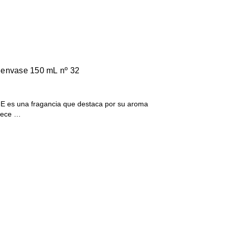
 envase 150 mL nº 32
s una fragancia que destaca por su aroma
frece …