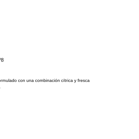
º8
ormulado con una combinación cítrica y fresca
…