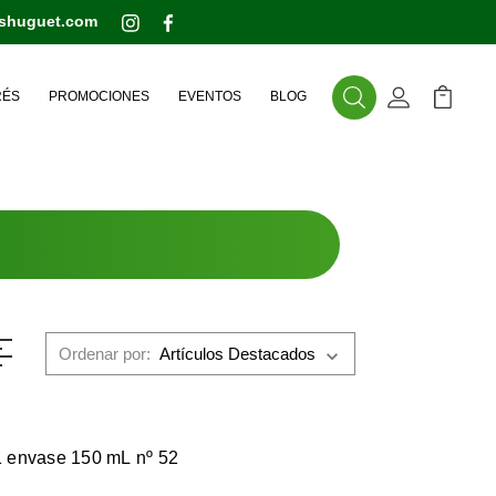
eshuguet.com
RÉS
PROMOCIONES
EVENTOS
BLOG
Buscar
Mi Cuenta
Mi Carr
Ordenar por:
 envase 150 mL nº 52