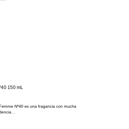
º40 150 mL
 Femme Nº40 es una fragancia con mucha
ndencia…