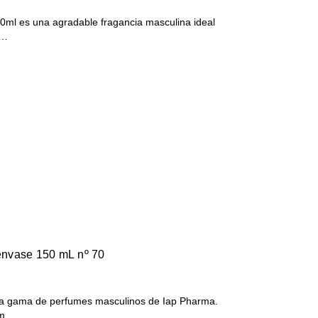
ml es una agradable fragancia masculina ideal
 …
nvase 150 mL nº 70
a gama de perfumes masculinos de Iap Pharma.
s m…