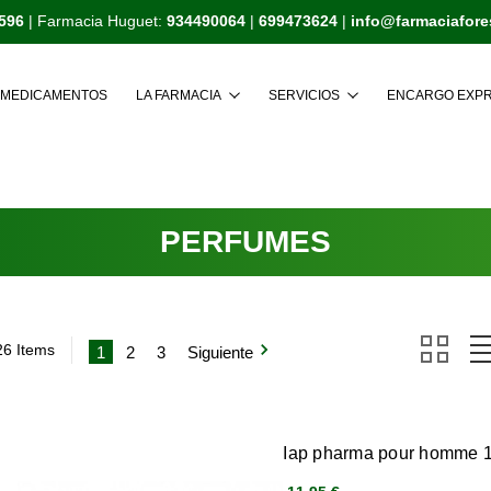
596
| Farmacia Huguet:
934490064
|
699473624
|
info@farmaciafor
Buscar
MEDICAMENTOS
LA FARMACIA
SERVICIOS
ENCARGO EXP
PERFUMES
26 Items
1
2
3
Siguiente
Iap pharma pour homme 1