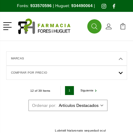
Forés:
933570596
| Huguet:
934490064
|
Menú
Buscar
Mi Cuenta
Mi Ca
Buscar
MARCAS
COMPRAR POR PRECIO
1
Siguiente
12 of 39 Items
Ordenar por:
Lubristil hialuronato sequedad ocul