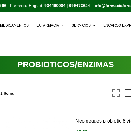
596
| Farmacia Huguet:
934490064
|
699473624
|
info@farmaciafor
Buscar
MEDICAMENTOS
LA FARMACIA
SERVICIOS
ENCARGO EXP
PROBIOTICOS/ENZIMAS
11 Items
Neo peques probiotic 8 vi