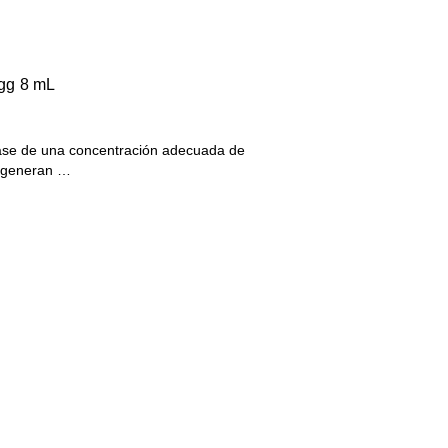
 gg 8 mL
ase de una concentración adecuada de
regeneran …