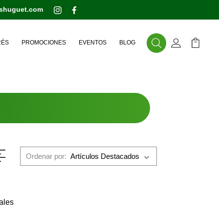
eshuguet.com
RÉS
PROMOCIONES
EVENTOS
BLOG
Buscar
Mi Cuenta
Mi Carr
Ordenar por:
ales