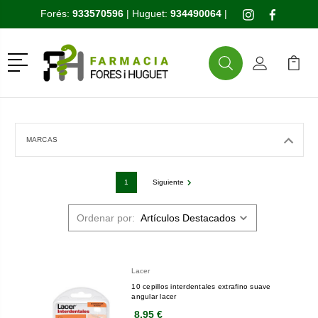
Forés:
933570596
| Huguet:
934490064
|
Menú
Buscar
Mi Cuenta
Mi Ca
Buscar
MARCAS
1
Siguiente
Ordenar por:
Lacer
10 cepillos interdentales extrafino suave
angular lacer
8,95 €