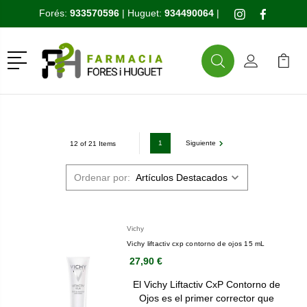
Forés:
933570596
| Huguet:
934490064
|
Menú
Buscar
Mi Cuenta
Mi Ca
Buscar
1
Siguiente
12 of 21 Items
Ordenar por:
Vichy
Vichy liftactiv cxp contorno de ojos 15 mL
27,90 €
El Vichy Liftactiv CxP Contorno de
Ojos es el primer corrector que