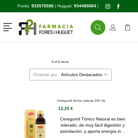
Forés:
933570596
| Huguet:
934490064
|
Menú
Buscar
Mi Cuenta
Mi Ca
Buscar
8 of 8 Items
Ordenar por:
Ceregumil tónico natural 200 mL
12,25 €
Ceregumil Tónico Natural es bien
tolerado, de muy fácil digestión y
asimilación, y aporta energía in…